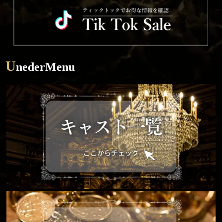
U
nederMenu