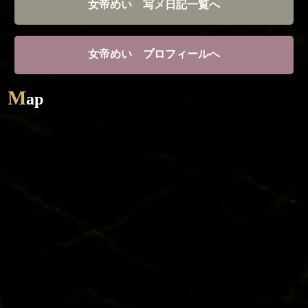
女帝めい 写メ日記一覧へ
女帝めい プロフィールへ
TOP
M
SYSTEM
ap
CAST
STORY
DIARY
RECRUIT
STORE
CORAM
TEL / 092-281-7788