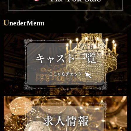
U
nederMenu