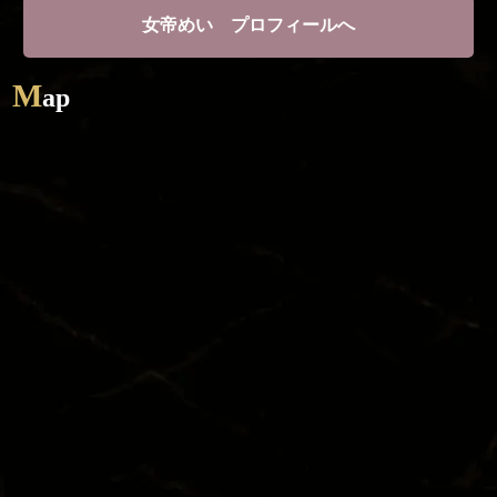
女帝めい プロフィールへ
M
ap
TOP
SYSTEM
CAST
STORY
DIARY
RECRUIT
STORE
CORAM
TEL / 092-281-7788