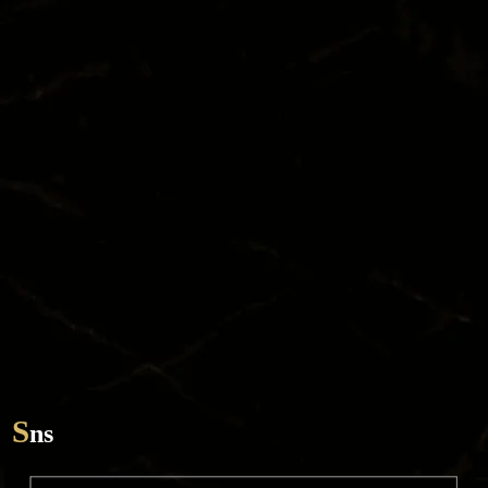
TOP
SYSTEM
CAST
STORY
DIARY
RECRUIT
STORE
CORAM
TEL / 092-281-7788
S
ns