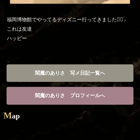
福岡博物館でやってるディズニー行ってきました︎👍🏻 ̖́-
これは友達
ハッピー
閻魔のありさ 写メ日記一覧へ
閻魔のありさ プロフィールへ
M
ap