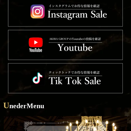
U
nederMenu