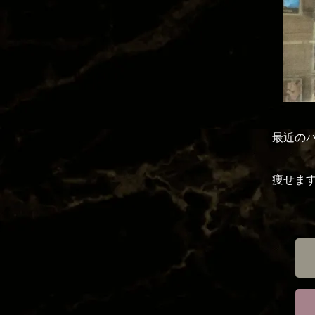
最近の
痩せま