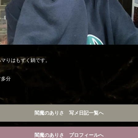
ハマりはもずく鍋です。
す多分
閻魔のありさ 写メ日記一覧へ
閻魔のありさ プロフィールへ