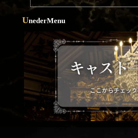
U
nederMenu