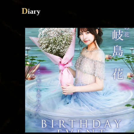
D
iary