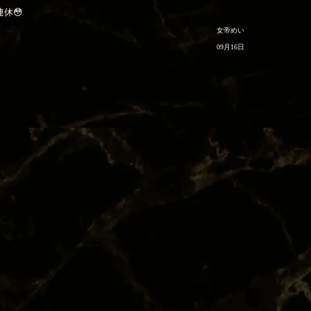
連休😳
女帝めい
09月16日