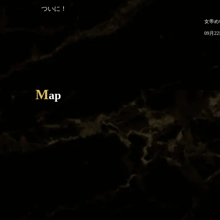
ついに！
女帝め
09月2
M
ap