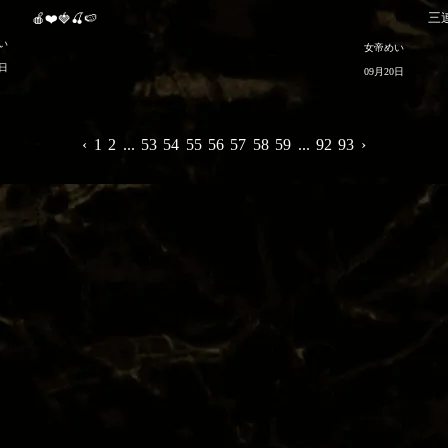
三
🍎❤️🍓🍒🍉
い
女帝めい
2日
09月20日
‹
1
2
...
53
54
55
56
57
58
59
...
92
93
›