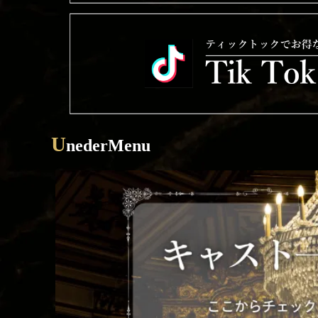
U
nederMenu