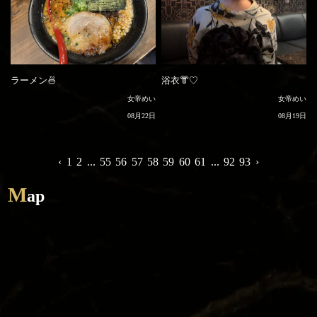
ラーメン🍜
浴衣👘♡
女帝めい
女帝めい
08月22日
08月19日
‹
1
2
...
55
56
57
58
59
60
61
...
92
93
›
M
ap