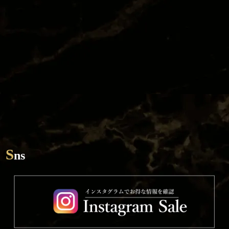
TOP
SYSTEM
CAST
STORY
DIARY
RECRUIT
STORE
S
ns
CORAM
TEL / 092-281-7788