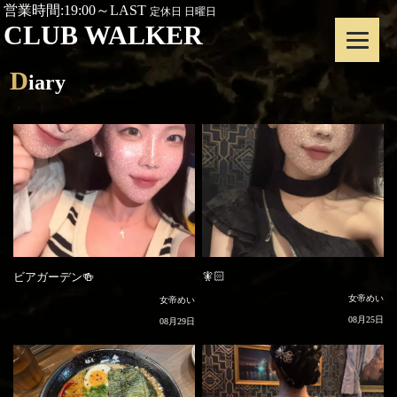
営業時間:19:00～LAST
定休日 日曜日
CLUB WALKER
D
iary
🧚🏻
ビアガーデン🍻
女帝めい
女帝めい
08月25日
08月29日