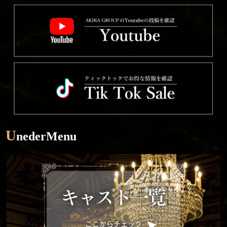
U
nederMenu